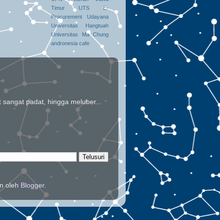
Timur
UTS E-
Procurement
Udayana
Universitas Hangtuah
Universitas Ma Chung
andronesia
cafe
t sangat padat, hingga meluber...
an oleh
Blogger
.