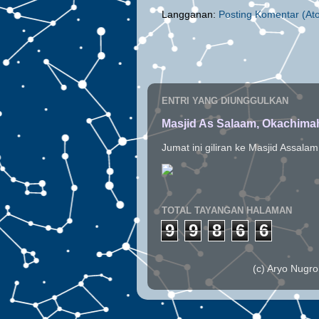
Langganan:
Posting Komentar (At
ENTRI YANG DIUNGGULKAN
Masjid As Salaam, Okachimah
Jumat ini giliran ke Masjid Assala
TOTAL TAYANGAN HALAMAN
9
9
8
6
6
(c) Aryo Nugr