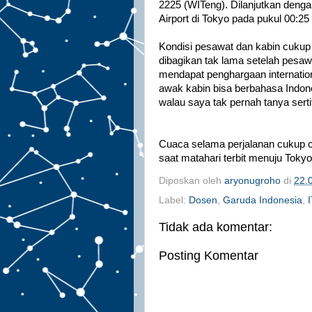
2225 (WITeng). Dilanjutkan deng
Airport di Tokyo pada pukul 00:2
Kondisi pesawat dan kabin cuku
dibagikan tak lama setelah pesaw
mendapat penghargaan internation
awak kabin bisa berbahasa Indone
walau saya tak pernah tanya serti
Cuaca selama perjalanan cukup ce
saat matahari terbit menuju Tokyo
Diposkan oleh
aryonugroho
di
22.
Label:
Dosen
,
Garuda Indonesia
,
Tidak ada komentar:
Posting Komentar