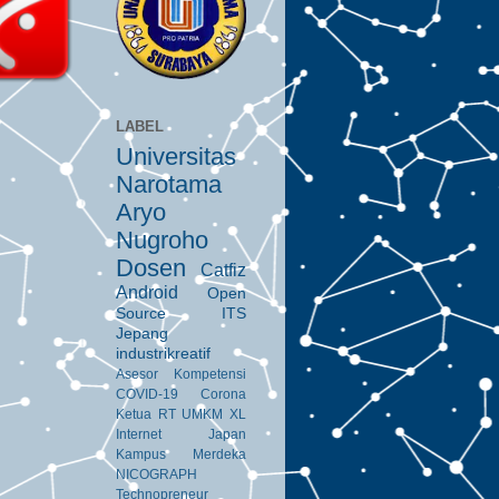
LABEL
Universitas
Narotama
Aryo
Nugroho
Dosen
Catfiz
Android
Open
Source
ITS
Jepang
industrikreatif
Asesor Kompetensi
COVID-19
Corona
Ketua RT
UMKM
XL
Internet
Japan
Kampus Merdeka
NICOGRAPH
Technopreneur