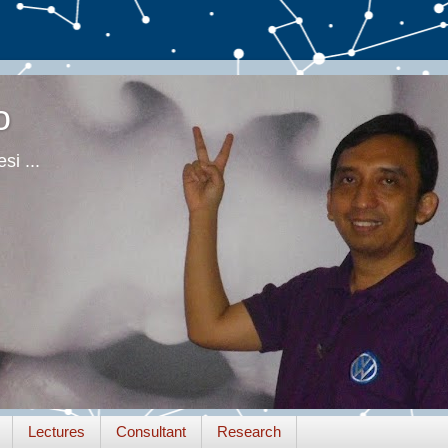
o
si ...
Lectures
Consultant
Research