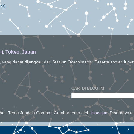
om)
i, Tokyo, Japan
m, yang dapat dijangkau dari Stasiun Okachimachi. Peserta sholat Juma
CARI DI BLOG INI
oho . Tema Jendela Gambar. Gambar tema oleh
lishenjun
. Diberdayak