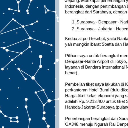
Jepang. Maskapai penerbangan y
Indonesia, dengan pertimbangan 
berangkat dari Surabaya, dengan 2
Surabaya - Denpasar - Nari
Surabaya - Jakarta - Haned
Kedua airport tesebut, yaitu Nar
yah mungkin ibarat Soetta dan H
Pilihan saya untuk berangkat men
Denpasar-Narita Airport di Toky
layanan di Bandara International
benar).
Pembelian tiket saya lakukan di K
perkantoran Hotel Bumi (dulu di
Harga tiket kelas ekonomi yang s
adalah Rp. 9.213.400 untuk tiket
Haneda-Jakarta-Surabaya (pulang
Penerbangan berangkat dari Sur
GA348 menuju Ngurah Rai Denpas