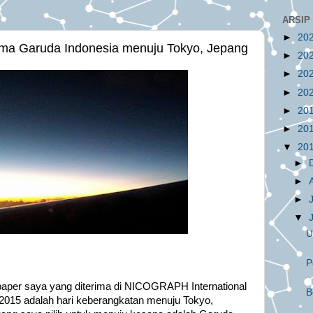
ARSIP
►
20
ma Garuda Indonesia menuju Tokyo, Jepang
►
20
►
20
►
20
►
20
►
20
▼
20
►
►
►
▼
U
P
 paper saya yang diterima di NICOGRAPH International
B
 2015 adalah hari keberangkatan menuju Tokyo,