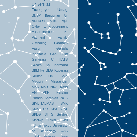
Universitas
Trunojoyo
Untag
BNSP
Bangunan Air
BlankOn
Buku Ajar
Cyber
E Procurement
E-Commerce
E-
Payment
Family
Gathering
Fasilkom
Fasum
Garuda
Indonesia
Gas Bumi
Generasi C
ITATS
Kereta Api
Konversi
BBM ke BBG
Koperasi
Kuliner
LKS SMK
Madiun
Messenger
MoA
MoU
NDA
Nafiri
FM
PKPI
Persani
Pilkada Serentak 2015
SIMLITABMAS
SMK
SMM ISO
SP3
SPAT
SPBG
STTS
Serdos
StartUp
Teknik Sipil
Tokyo
Tokyo University
of Technology
UAS
UPN Veteran Jawa