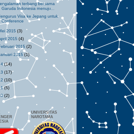
engalaman terbang bersama
Garuda Indonesia menuju...
engurus Visa ke Jepang untuk
Conference
Mei 2015
(3)
April 2015
(4)
Februari 2015
(2)
Januari 2015
(1)
14
(14)
13
(17)
12
(10)
11
(5)
10
(2)
Z
UNIVERSITAS
ENGER
NAROTAMA
ESIA