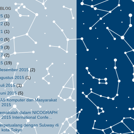
 BLOG
25
(1)
22
(1)
21
(1)
20
(5)
19
(3)
17
(2)
15
(19)
Desember 2015
(2)
Agustus 2015
(1)
Juli 2015
(1)
Juni 2015
(5)
AS Komputer dan Masyarakat
2015
emakalah dalam NICOGRAPH
2015 International Confe...
erpetualang dengan Subway di
kota Tokyo