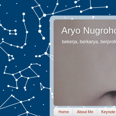
Aryo Nugroh
bekerja, berkarya, berprofe
Home
About Me
Keynote