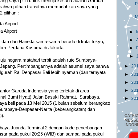
ang saya pilih untuk menuju kesana adalah Garuda
P
bahwa pilihan transitnya memudahkan saya yang
 pilihan :
M
ta Airport
a Airport
►
►
ita dan dan Haneda sama-sama berada di kota Tokyo,
alim Perdana Kusuma di Jakarta.
►
►
uju negara matahari terbit adalah rute Surabaya-
►
20
o, Jepang. Pertimbangannya adalah asumsi saya bahwa
 Ngurah Rai Denpasar Bali lebih nyaman (dan ternyata
►
20
►
20
►
20
antor Garuda Indonesia yang terletak di area
kenal Bumi Hyatt) Jalan Basuki Rahmat, Surabaya.
►
20
aya beli pada 13 Mei 2015 (1 bulan sebelum berangkat)
 Surabaya-Denpasar-Narita (keberangkatan) dan
).
CATFI
MESS
INDON
abaya Juanda Terminal 2 dengan kode penerbangan
ar pada pukul 20:25 (WIB) dan sampai pada pukul