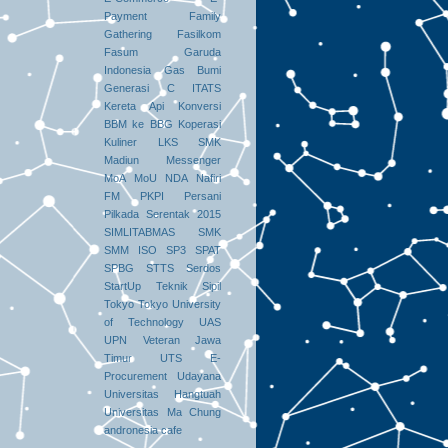
Payment
Family
Gathering
Fasilkom
Fasum
Garuda
Indonesia
Gas Bumi
Generasi C
ITATS
Kereta Api
Konversi
BBM ke BBG
Koperasi
Kuliner
LKS SMK
Madiun
Messenger
MoA
MoU
NDA
Nafiri
FM
PKPI
Persani
Pilkada Serentak 2015
SIMLITABMAS
SMK
SMM ISO
SP3
SPAT
SPBG
STTS
Serdos
StartUp
Teknik Sipil
Tokyo
Tokyo University
of Technology
UAS
UPN Veteran Jawa
Timur
UTS E-
Procurement
Udayana
Universitas Hangtuah
Universitas Ma Chung
andronesia
cafe