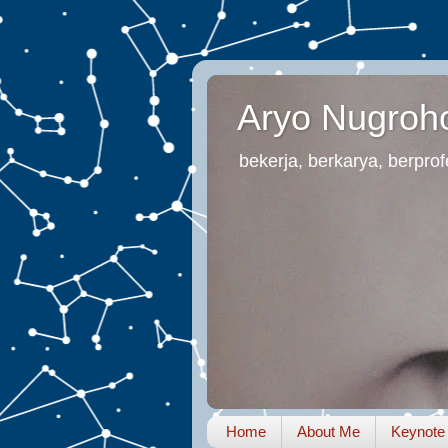
Aryo Nugroh
bekerja, berkarya, berprofe
Home
About Me
Keynote