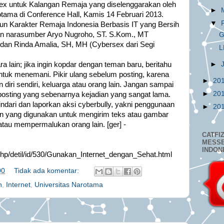
ex untuk Kalangan Remaja yang diselenggarakan oleh
►
tama di Conference Hall, Kamis 14 Februari 2013.
▼
 Karakter Remaja Indonesia Berbasis IT yang Bersih
kan narasumber Aryo Nugroho, ST. S.Kom., MT
G
 dan Rinda Amalia, SH, MH (Cybersex dari Segi
L
►
ra lain; jika ingin kopdar dengan teman baru, beritahu
ntuk menemani. Pikir ulang sebelum posting, karena
►
20
 diri sendiri, keluarga atau orang lain. Jangan sampai
►
20
osting yang sebenarnya kejadian yang sangat lama.
Hindari dan laporkan aksi cyberbully, yakni penggunaan
►
20
lain yang digunakan untuk mengirim teks atau gambar
tau mempermalukan orang lain. [ger] -
CATFI
MESS
INDON
php/detil/id/530/Gunakan_Internet_dengan_Sehat.html
00
Tidak ada komentar:
n
,
Internet
,
Universitas Narotama