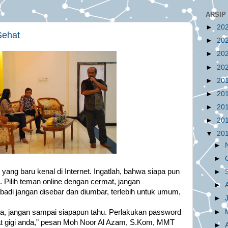
ARSIP
►
20
Sehat
►
20
►
20
►
20
►
20
►
20
►
20
►
20
▼
20
►
►
ang baru kenal di Internet. Ingatlah, bahwa siapa pun
►
t. Pilih teman online dengan cermat, jangan
►
ibadi jangan disebar dan diumbar, terlebih untuk umum,
►
►
ga, jangan sampai siapapun tahu. Perlakukan password
at gigi anda,” pesan Moh Noor Al Azam, S.Kom, MMT
►