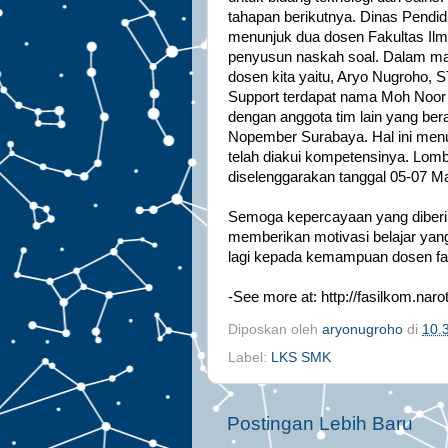
tahapan berikutnya. Dinas Pendidi
menunjuk dua dosen Fakultas Ilm
penyusun naskah soal. Dalam mata
dosen kita yaitu, Aryo Nugroho,
Support terdapat nama Moh Noo
dengan anggota tim lain yang bera
Nopember Surabaya. Hal ini men
telah diakui kompetensinya. Lom
diselenggarakan tanggal 05-07 Ma
Semoga kepercayaan yang diberik
memberikan motivasi belajar yang
lagi kepada kemampuan dosen fa
-See more at: http://fasilkom.nar
Diposkan oleh
aryonugroho
di
10.
Label:
LKS SMK
Postingan Lebih Baru