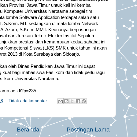
kan Provinsi Jawa Timur untuk kali ini kembali
u Komputer Universitas Narotama sebagai tim
 lomba Software Application terdapat salah satu
 ST. S.Kom. MT. sedangkan di mata lomba Network
r Al Azam, S.Kom. MMT. Keduanya berpasangan
sal dari Jurusan Teknik Elektro Institut Sepuluh
unjukkan prestasi dan kemampuan kedua sahabat ini
ba Kompetensi Siswa (LKS) SMK untuk tahun ini akan
ret 2013 di Kota Surabaya dan Sidoarjo.
an oleh Dinas Pendidikan Jawa Timur ini dapat
 kuat bagi mahasiswa Fasilkom dan tidak perlu ragu
silkom Universitas Narotama.
otama.ac.id/?p=235
38
Tidak ada komentar:
Beranda
Postingan Lama