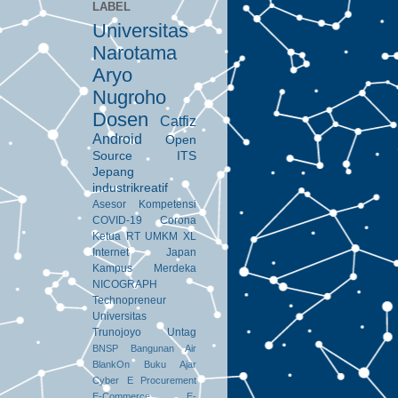
LABEL
Universitas
Narotama
Aryo
Nugroho
Dosen
Catfiz
Android
Open
Source
ITS
Jepang
industrikreatif
Asesor Kompetensi
COVID-19
Corona
Ketua RT
UMKM
XL
Internet
Japan
Kampus Merdeka
NICOGRAPH
Technopreneur
Universitas
Trunojoyo
Untag
BNSP
Bangunan Air
BlankOn
Buku Ajar
Cyber
E Procurement
E-Commerce
E-