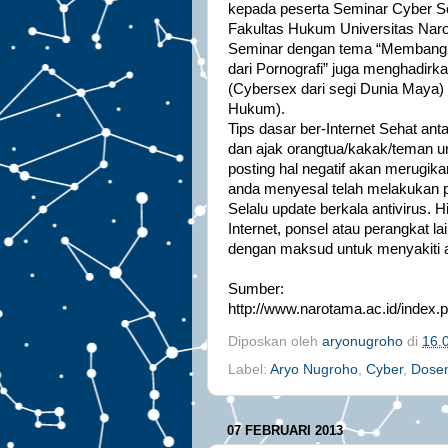
kepada peserta Seminar Cyber S
Fakultas Hukum Universitas Naro
Seminar dengan tema “Membangun
dari Pornografi” juga menghadir
(Cybersex dari segi Dunia Maya)
Hukum).
Tips dasar ber-Internet Sehat anta
dan ajak orangtua/kakak/teman u
posting hal negatif akan merugikan
anda menyesal telah melakukan p
Selalu update berkala antivirus. 
Internet, ponsel atau perangkat 
dengan maksud untuk menyakiti a
Sumber:
http://www.narotama.ac.id/index.
Diposkan oleh
aryonugroho
di
16.
Label:
Aryo Nugroho
,
Cyber
,
Dose
07 FEBRUARI 2013