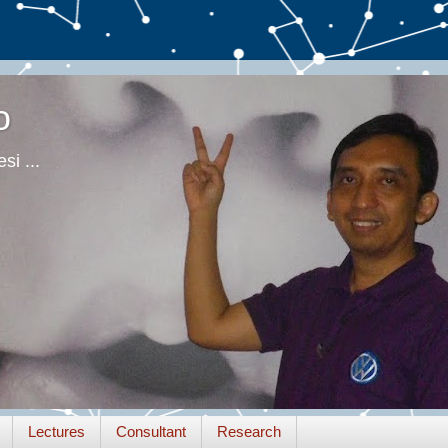
o
si ...
Lectures
Consultant
Research