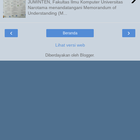
JUMINTEN, Fakultas Ilmu Komputer Universitas
Narotama menandatangani Memorandum of
Understanding (M...
‹
›
Beranda
Lihat versi web
Diberdayakan oleh
Blogger
.